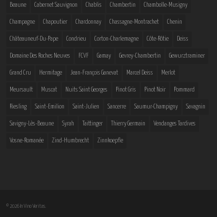
Beaune
Cabernet Sauvignon
Chablis
Chambertin
Chambolle-Musigny
Champagne
Chapoutier
Chardonnay
Chassagne-Montrachet
Chenin
Châteauneuf-Du-Pape
Condrieu
Corton-Charlemagne
Côte-Rôtie
Deiss
Domaine Des Roches Neuves
FCVF
Gamay
Gevrey-Chambertin
Gewurztraminer
Grand Cru
Hermitage
Jean-François Ganevat
Marcel Deiss
Merlot
Meursault
Muscat
Nuits Saint Georges
Pinot Gris
Pinot Noir
Pommard
Riesling
Saint-Emilion
Saint-Julien
Sancerre
Saumur-Champigny
Savagnin
Savigny-Lès-Beaune
Syrah
Taittinger
Thierry Germain
Vendanges Tardives
Vosne-Romanée
Zind-Humbrecht
Zinnkoepfle
© 2026 In Vino Veritas.