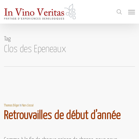
Skip
Menu
to
search
main
content
Tag
Clos des Epeneaux
Thomas Bilger
In
Non classé
Retrouvailles de début d’année