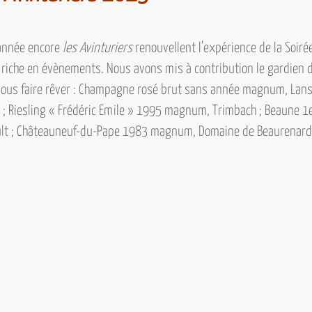
 année encore
les Avinturiers
renouvellent l’expérience de
la Soiré
riche en évènements. Nous avons mis à contribution le gardien 
ous faire rêver :
Champagne rosé brut sans année magnum, Lanso
 ;
Riesling « Frédéric Emile » 1995 magnum, Trimbach ; Beaune 1e
ult ; Châteauneuf-du-Pape 1983 magnum, Domaine de Beaurenard 