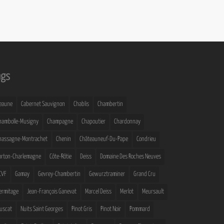
ags
eaune
Cabernet Sauvignon
Chablis
Chambertin
hambolle-Musigny
Champagne
Chapoutier
Chardonnay
hassagne-Montrachet
Chenin
Châteauneuf-Du-Pape
Condrieu
orton-Charlemagne
Côte-Rôtie
Deiss
Domaine Des Roches Neuves
CVF
Gamay
Gevrey-Chambertin
Gewurztraminer
Grand Cru
ermitage
Jean-François Ganevat
Marcel Deiss
Merlot
Meursault
uscat
Nuits Saint Georges
Pinot Gris
Pinot Noir
Pommard