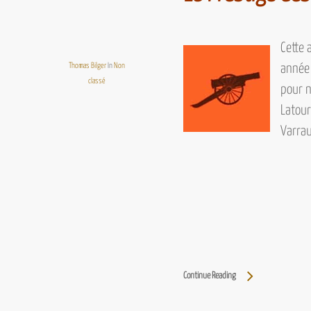
Cette
Thomas Bilger
In
Non
année 
classé
pour n
Latour
Varra
Continue Reading