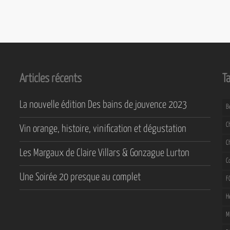
Articles récents
T
La nouvelle édition Des bains de jouvence 2023
B
C
Vin orange, histoire, vinification et dégustation
C
Les Margaux de Claire Villars & Gonzague Lurton
C
Une Soirée 20 presque au complet
F
H
M