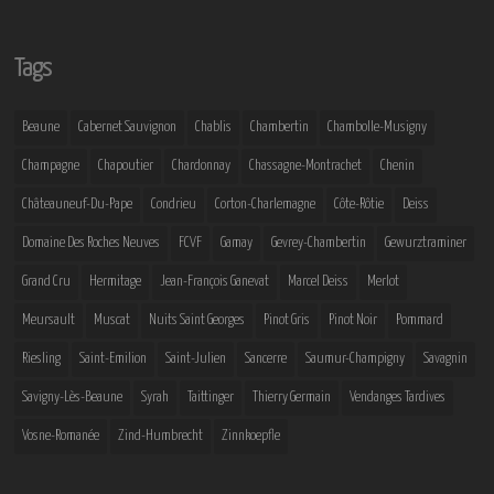
Tags
Beaune
Cabernet Sauvignon
Chablis
Chambertin
Chambolle-Musigny
Champagne
Chapoutier
Chardonnay
Chassagne-Montrachet
Chenin
Châteauneuf-Du-Pape
Condrieu
Corton-Charlemagne
Côte-Rôtie
Deiss
Domaine Des Roches Neuves
FCVF
Gamay
Gevrey-Chambertin
Gewurztraminer
Grand Cru
Hermitage
Jean-François Ganevat
Marcel Deiss
Merlot
Meursault
Muscat
Nuits Saint Georges
Pinot Gris
Pinot Noir
Pommard
Riesling
Saint-Emilion
Saint-Julien
Sancerre
Saumur-Champigny
Savagnin
Savigny-Lès-Beaune
Syrah
Taittinger
Thierry Germain
Vendanges Tardives
Vosne-Romanée
Zind-Humbrecht
Zinnkoepfle