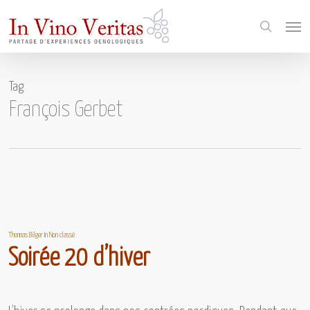
Skip
Menu
to
search
main
content
Tag
François Gerbet
Thomas Bilger
In
Non classé
Soirée 20 d’hiver