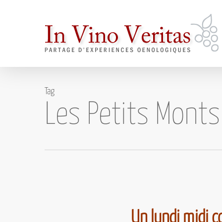
Skip
to
main
content
Tag
Les Petits Monts
Un lundi midi 