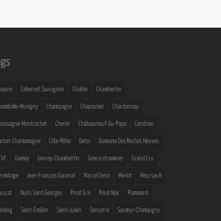
ags
eaune
Cabernet Sauvignon
Chablis
Chambertin
hambolle-Musigny
Champagne
Chapoutier
Chardonnay
hassagne-Montrachet
Chenin
Châteauneuf-Du-Pape
Condrieu
orton-Charlemagne
Côte-Rôtie
Deiss
Domaine Des Roches Neuves
CVF
Gamay
Gevrey-Chambertin
Gewurztraminer
Grand Cru
ermitage
Jean-François Ganevat
Marcel Deiss
Merlot
Meursault
uscat
Nuits Saint Georges
Pinot Gris
Pinot Noir
Pommard
iesling
Saint-Emilion
Saint-Julien
Sancerre
Saumur-Champigny