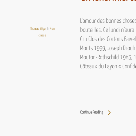
L’amour des bonnes choses 
Thomas Bilger
In
Non
bouteilles. Ce lundi n’aura
classé
Cru Clos des Cortons Faive
Monts 1999, Joseph Drouhin
Mouton-Rothschild 1985, 1e
Côteaux du Layon « Confid
Continue Reading