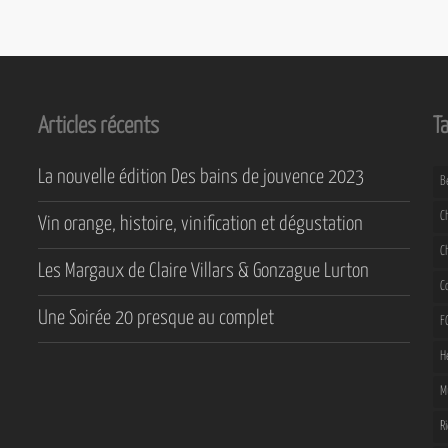
Articles récents
T
La nouvelle édition Des bains de jouvence 2023
B
C
Vin orange, histoire, vinification et dégustation
C
Les Margaux de Claire Villars & Gonzague Lurton
C
Une Soirée 20 presque au complet
F
H
M
R