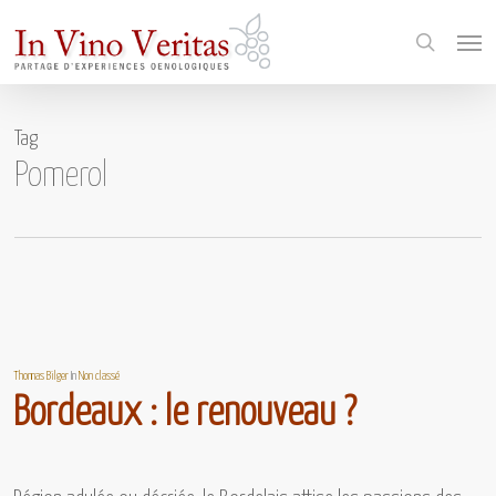
Skip
Menu
to
search
main
content
Tag
Pomerol
Thomas Bilger
In
Non classé
Bordeaux : le renouveau ?