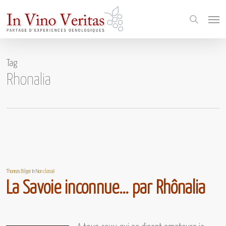
Skip
Menu
to
search
main
content
Tag
Rhonalia
Thomas Bilger
In
Non classé
La Savoie inconnue… par Rhônalia