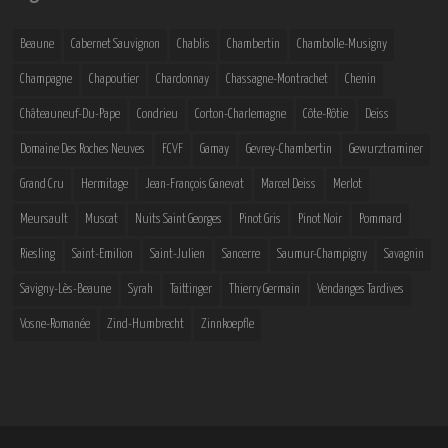
Beaune
Cabernet Sauvignon
Chablis
Chambertin
Chambolle-Musigny
Champagne
Chapoutier
Chardonnay
Chassagne-Montrachet
Chenin
Châteauneuf-Du-Pape
Condrieu
Corton-Charlemagne
Côte-Rôtie
Deiss
Domaine Des Roches Neuves
FCVF
Gamay
Gevrey-Chambertin
Gewurztraminer
Grand Cru
Hermitage
Jean-François Ganevat
Marcel Deiss
Merlot
Meursault
Muscat
Nuits Saint Georges
Pinot Gris
Pinot Noir
Pommard
Riesling
Saint-Emilion
Saint-Julien
Sancerre
Saumur-Champigny
Savagnin
Savigny-Lès-Beaune
Syrah
Taittinger
Thierry Germain
Vendanges Tardives
Vosne-Romanée
Zind-Humbrecht
Zinnkoepfle