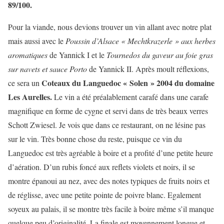
89/100.
Pour la viande, nous devions trouver un vin allant avec notre plat
mais aussi avec le
Poussin d’Alsace « Mechtkrazerle » aux herbes
aromatiques
de Yannick I et le
Tournedos du gaveur au foie gras
sur navets et sauce Porto
de Yannick II. Après moult réflexions,
Coteaux du Languedoc « Solen » 2004 du domaine
ce sera un
Les Aurelles.
Le vin a été préalablement carafé dans une carafe
magnifique en forme de cygne et servi dans de très beaux verres
Schott Zwiesel. Je vois que dans ce restaurant, on ne lésine pas
sur le vin. Très bonne chose du reste, puisque ce vin du
Languedoc est très agréable à boire et a profité d’une petite heure
d’aération. D’un rubis foncé aux reflets violets et noirs, il se
montre épanoui au nez, avec des notes typiques de fruits noirs et
de réglisse, avec une petite pointe de poivre blanc. Egalement
soyeux au palais, il se montre très facile à boire même s’il manque
quelque peu d’originalité. La finale est moyennement longue et